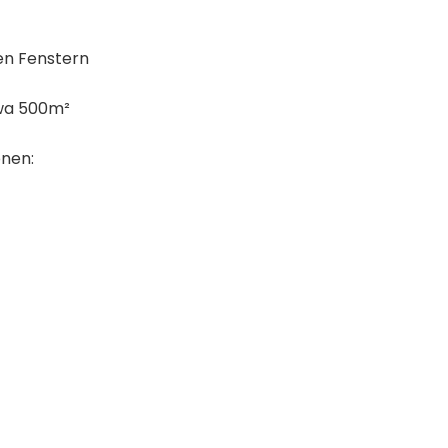
en Fenstern
twa 500m²
onen: