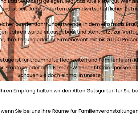
nd Bad Segeberg gelegen, liegt das Alte Rittergut Wens
und ist seit Jahrhunderten als landwirtschaftlicher Betrie
Speicher aus der Jahrhundertwende, in dem einstmals Brau
igen Jahren wurde er ausgebaut und steht jetzt zur Verfü
ier, Ihre Tagung oder Ihr Firmenevent mit bis zu 100 Pers
etage ist für traumhafte Hochzeiten und Familienfeiern id
hr Empfang oder eine Firmen-Weihnachtsfeier passen eb
Schauen Sie doch einmal in unsere
Galerie
.
 Ihren Empfang halten wir den Alten Gutsgarten für Sie ber
 wenn Sie bei uns Ihre Räume für Familienveranstaltunge