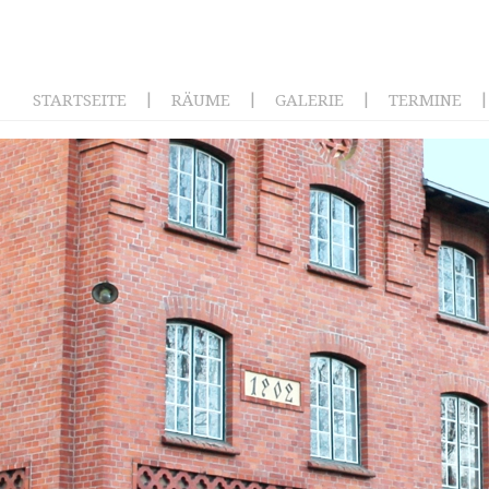
|
|
|
|
STARTSEITE
RÄUME
GALERIE
TERMINE