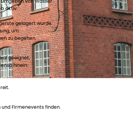
in umgeben von Wasser
b aktiv.
gerste gelagert wurde.
gung, um
onen zu begehen.
eal geeignet,
enso hinein.
eit.
n und Firmenevents finden.