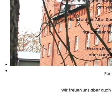
Zwischen Ahrensbök u
am See 
Hier steht ein Alter 
Vor ein
ihre Familienfe
Unsere Feier
aber auch I
Für
Wir freuen uns aber auch,